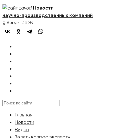
Skip
zavod
Новости
to
научно-производственных компаний
content
9.Август.2026
ГЛАВНАЯ
НОВОСТИ
ВИДЕО
ЗАДАТЬ ВОПРОС ЭКСПЕРТУ
РЕКЛАМОДАТЕЛЯМ
КАРТА САЙТА
Search
this
Главная
website
Новости
Видео
Задать вопрос эксперту