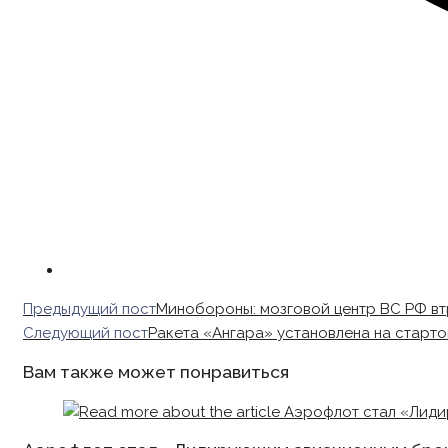
Read
Предыдущий пост
Минобороны: мозговой центр ВС РФ в
more
Следующий пост
Ракета «Ангара» установлена на старто
articles
Вам также может понравиться