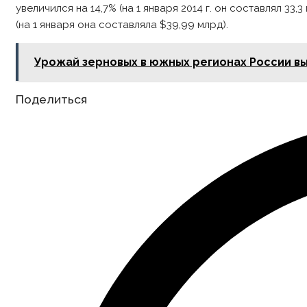
увеличился на 14,7% (на 1 января 2014 г. он составлял 33,
(на 1 января она составляла $39,99 млрд).
Урожай зерновых в южных регионах России выш
Share
Поделиться
this
content
Opens
in
a
new
window