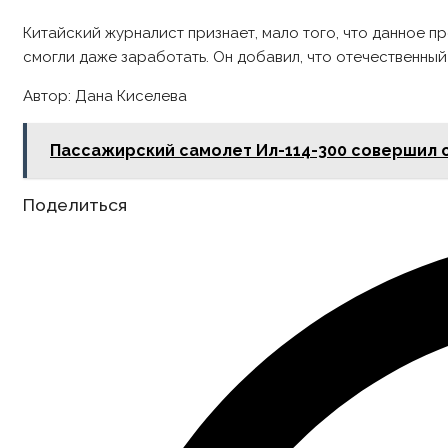
Китайский журналист признает, мало того, что данное п
смогли даже заработать. Он добавил, что отечественный
Автор: Дана Киселева
Пассажирский самолет Ил-114-300 совершил 
Share
Поделиться
this
content
Opens
in
a
new
window