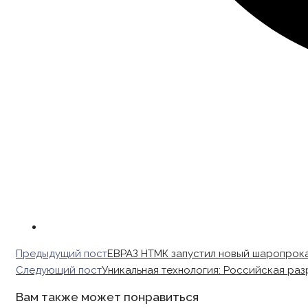
Read
Предыдущий пост
ЕВРАЗ НТМК запустил новый шаропрока
more
Следующий пост
Уникальная технология: Российская ра
articles
Вам также может понравиться