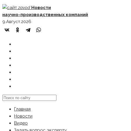
Skip
zavod
Новости
to
научно-производственных компаний
content
9.Август.2026
ГЛАВНАЯ
НОВОСТИ
ВИДЕО
ЗАДАТЬ ВОПРОС ЭКСПЕРТУ
РЕКЛАМОДАТЕЛЯМ
КАРТА САЙТА
Search
this
Главная
website
Новости
Видео
Задать вопрос эксперту