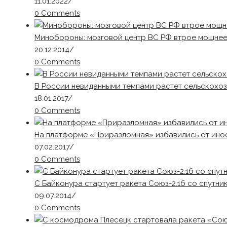
11.01.2022
/
0 Comments
Минобороны: мозговой центр ВС РФ втрое мощнее
20.12.2014
/
0 Comments
В России невиданными темпами растет сельскохо
18.01.2017
/
0 Comments
На платформе «Приразломная» избавились от ин
07.02.2017
/
0 Comments
С Байконура стартует ракета Союз-2.1б со спутн
09.07.2014
/
0 Comments