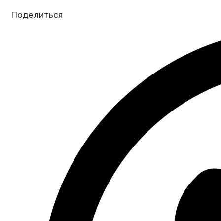
Share
Поделиться
this
content
Opens
in
a
new
window