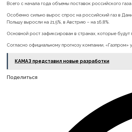
Всего с начала года объемы поставок российского газа 
Особенно сильно вырос спрос на российский газ в Дании (
Польшу выросли на 21,5%, в Австрию – на 16,8%.
Основной рост зафиксирован в странах, которые будут 
Согласно официальному прогнозу компании, «Газпром» ув
КАМАЗ представил новые разработки
Share
Поделиться
this
content
Opens
in
a
new
window