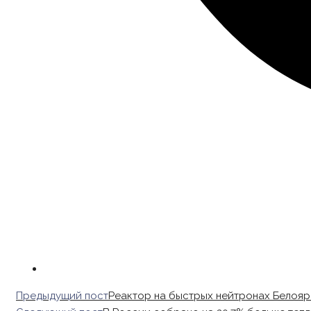
Read
Предыдущий пост
Реактор на быстрых нейтронах Белояр