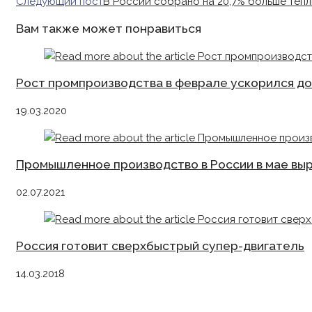
more
Следующий пост
В России собрано на 20,7% больше тепл
articles
Вам также может понравиться
Рост промпроизводства в феврале ускорился до
19.03.2020
Промышленное производство в России в мае выр
02.07.2021
Россия готовит сверхбыстрый супер-двигатель
14.03.2018