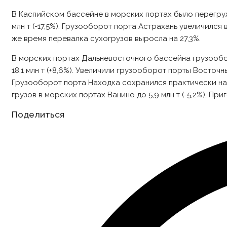
В Каспийском бассейне в морских портах было перегружено 
млн т (-17,5%). Грузооборот порта Астрахань увеличился в
же время перевалка сухогрузов выросла на 27,3%.
В морских портах Дальневосточного бассейна грузооборот 
18,1 млн т (+8,6%). Увеличили грузооборот порты Восточный 
Грузооборот порта Находка сохранился практически на 
грузов в морских портах Ванино до 5,9 млн т (-5,2%), Пригор
Share
Поделиться
this
content
Opens
in
a
new
window