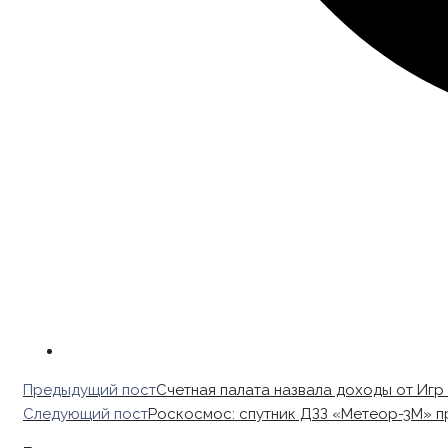
Read
Предыдущий пост
Счетная палата назвала доходы от Игр
more
Следующий пост
Роскосмос: спутник ДЗЗ «Метеор-3М» п
articles