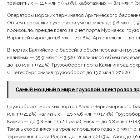
транзитных — 11,5 млн т (-5,9%), каботажных — 8,9 млн т (ро
Операторы морских терминалов Арктического бассейна пе
Объем перевалки сухогрузов уменьшился до 5,6 млн т (-9,
произошло, прежде всего за счет порта Мурманск, грузоо
Варандей вырос до 1,6 млн т (+11,8%), Архангельск — до 1,1 
В портах Балтийского бассейна объём перевалки грузов уве
наливных — 35,9 млн т (+13,5%). Увеличился объем перевалк
до 4,0 млн т (+2,2%), Грузооборот порта Калининград со
С.Петербург снизил грузооборот до 13,0 млн т (-7,6%).
Самый мощный в мире грузовой электровоз пр
Грузооборот морских портов Азово-Черноморского бассей
млн т (+21,2%), наливных — до 35,6 млн т (+17,3%). Грузооб
Кавказ — до 3,8 млн т (в 2,1 раза), Ейск — до 0,8 млн т (+1
Тамань сохранился на уровне прошлого года 3,0 млн т 
терминалов порта Ростов до 1,8 млн т (-6,3%), Азов до 1,0 м