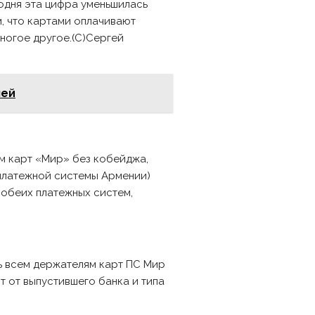
годня эта цифра уменьшилась
м, что картами оплачивают
ногое другое.(С)Сергей
лей
м карт «Мир» без кобейджа,
(платежной системы Армении)
 обеих платежных систем,
рь всем держателям карт ПС Мир
т от выпустившего банка и типа