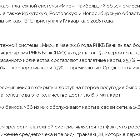
н карт платежной системы «Мир». Наибольший объем эмисси
, а также Иркутскую, Ростовскую и Новосибирскую област
ных карт ВТБ приступил в IV квартале 2016 года.
тежной системы «Мир» в мае 2016 года РНКБ Банк выдал бол
оящее время РНКБ Банк (ПАО) входит в топ-5 лидеров по выд
азанного количества составляют зарплатные карты, 25,7% —
1,1% — корпоративные и 0,5% — премиальные. Среднее количе
осочившейся в открытый доступ на второе полугодие было э
 конец года это количество достигло 6-7 млн. карт.
 банков, 366 из них обслуживают карты в своей сети, а 15
ем зрелости платежной системы является тот факт, что рос
нижение среднего чека и те виды транзакций, которые дер