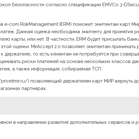
окол безопасности согласно спецификации EMVCo 3-DSecur
ов e-com RiskManagement (ERM) поможет эмитентам карт Ми
латеж. Данная оценка необходима эмитенту для принятия ре
лю карты, или нет. В частности, ERM будет присылать банк
той оценки. MirAccept 2.0 позволяет эмитентам принимать
к держателю, то есть клиентам не потребуется при соверш
ценивать риски платежей на основе нескольких классов да
атеж, а также информация, собираемая ТСП.
privetmir.ru/) позволяющий держателям карт МИР вернуть до
магазинах партнерах.
новном в направлении развития дополнительных сервисов и 