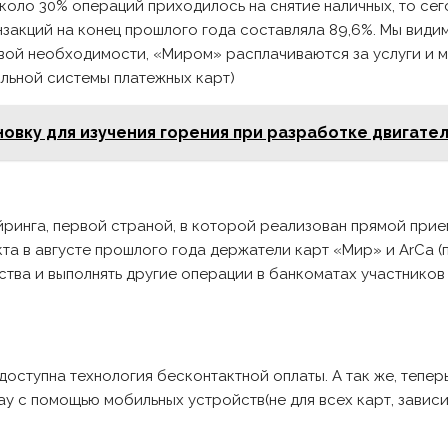
около 30% операций приходилось на снятие наличных, то се
нзакций на конец прошлого года составляла 89,6%. Мы види
вой необходимости, «Миром» расплачиваются за услуги и м
льной системы платежных карт)
овку для изучения горения при разработке двигате
ринга, первой страной, в которой реализован прямой прие
кта в августе прошлого года держатели карт «Мир» и ArCa 
тва и выполнять другие операции в банкоматах участников
 доступна технология бесконтактной оплаты. А так же, тепе
y с помощью мобильных устройств(не для всех карт, зависи