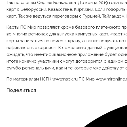
Так по словам Сергея Бочкарева: До конца 2019 года п
карт в Белоруссии, Казахстане, Киргизии. Если говорить 
карт. Так же ведуться переговоры с Турцией, Тайландом,
Карты ПС Мир позволяют кроме базового платежного пр
во многих регионах для выпуска кампусных карт, «карт
карты записаться на прием к врачу, а также получать п
нефинансовые сервисы. К сожалению данный функционал 
ожидать, что инентификационное приложение будет одина
итоге конечно участники смогут договорится о едином 
сугубо региональными, как и те которые уже действуют 
По материалам НСПК www.nspk.ru ПС Мир www.mironline.r
Share
Поделиться
this
content
Opens
in
a
new