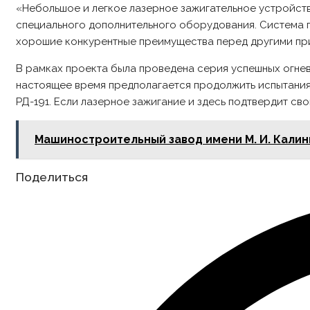
«Небольшое и легкое лазерное зажигательное устройств
специального дополнительного оборудования. Система п
хорошие конкурентные преимущества перед другими при
В рамках проекта была проведена серия успешных огневы
настоящее время предполагается продолжить испытания
РД-191. Если лазерное зажигание и здесь подтвердит св
Машиностроительный завод имени М. И. Кали
Share
Поделиться
this
content
Opens
in
a
new
window