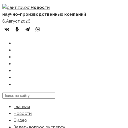
Skip
zavod
Новости
to
научно-производственных компаний
content
6.Август.2026
ГЛАВНАЯ
НОВОСТИ
ВИДЕО
ЗАДАТЬ ВОПРОС ЭКСПЕРТУ
РЕКЛАМОДАТЕЛЯМ
КАРТА САЙТА
Search
this
Главная
website
Новости
Видео
Задать вопрос эксперту