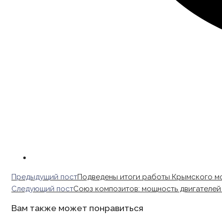
Read
Предыдущий пост
Подведены итоги работы Крымского мо
more
Следующий пост
Союз композитов: мощность двигателей 
articles
Вам также может понравиться