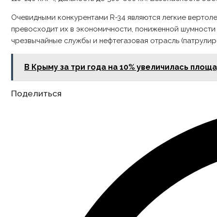
Очевидными конкурентами R-34 являются легкие вертоле
превосходит их в экономичности, пониженной шумности и
чрезвычайные службы и нефтегазовая отрасль (патрулир
В Крыму за три года на 10% увеличилась площ
Share
Поделиться
this
content
Opens
in
a
new
window