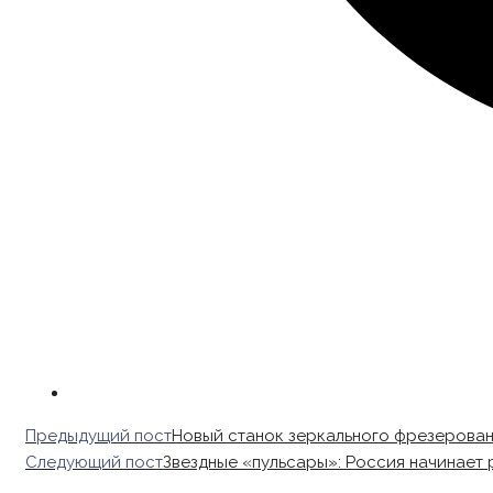
Read
Предыдущий пост
Новый станок зеркального фрезерова
more
Следующий пост
Звездные «пульсары»: Россия начинает 
articles