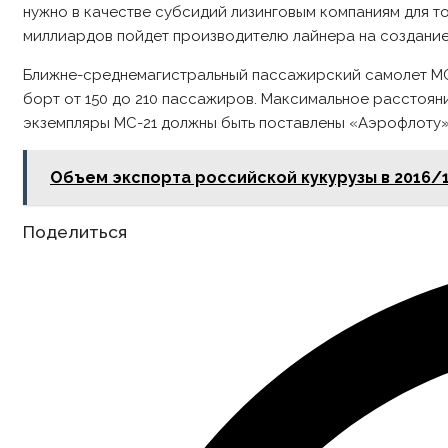
нужно в качестве субсидий лизинговым компаниям для т
миллиардов пойдет производителю лайнера на создание
Ближне-среднемагистральный пассажирский самолет МС-2
борт от 150 до 210 пассажиров. Максимальное расстояни
экземпляры МС-21 должны быть поставлены «Аэрофлоту»
Объем экспорта российской кукурузы в 2016/17
Share
Поделиться
this
content
Opens
in
a
new
window