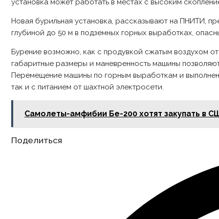
установка может работать в местах с высоким скопление
Новая бурильная установка, рассказывают на ПНИТИ, пр
глубиной до 50 м в подземных горных выработках, опасных
Бурение возможно, как с продувкой сжатым воздухом от
габаритные размеры и маневренность машины позволяют
Перемещение машины по горным выработкам и выполнени
так и с питанием от шахтной электросети.
Самолеты-амфибии Бе-200 хотят закупать в С
Share
Поделиться
this
content
Opens
in
a
new
window