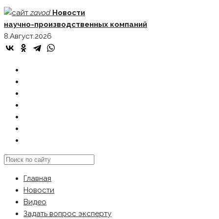
Skip
zavod
Новости
to
научно-производственных компаний
content
8.Август.2026
ГЛАВНАЯ
НОВОСТИ
ВИДЕО
ЗАДАТЬ ВОПРОС ЭКСПЕРТУ
РЕКЛАМОДАТЕЛЯМ
КАРТА САЙТА
Search
this
Главная
website
Новости
Видео
Задать вопрос эксперту