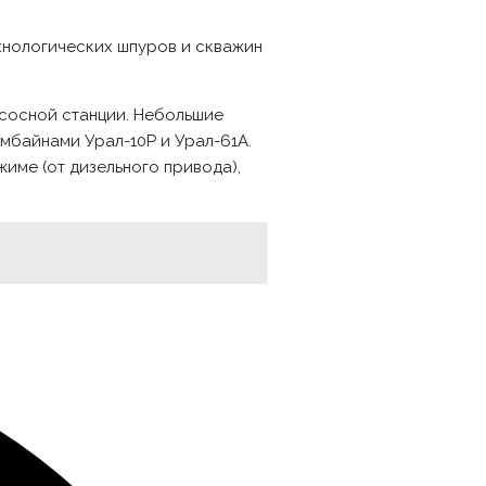
хнологических шпуров и скважин
асосной станции. Небольшие
мбайнами Урал-10Р и Урал-61А.
ме (от дизельного привода),