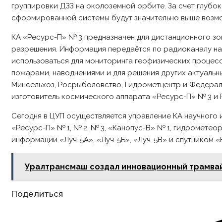
группировки ДЗЗ на околоземной орбите. За счет глубо
сформированной системы будут значительно выше возм
КА «Ресурс-П» № 3 предназначен для дистанционного зо
разрешения. Информация передаётся по радиоканалу на
использоваться для мониторинга геофизических процесс
пожарами, наводнениями и для решения других актуальн
Минсельхоз, Росрыболовство, Гидрометцентр и Федерал
изготовитель космического аппарата «Ресурс-П» № 3 и 
Сегодня в ЦУП осуществляется управление КА научного 
«Ресурс-П» № 1, № 2, № 3, «Канопус-В» № 1, гидромете
информации «Луч-5А», «Луч-5Б», «Луч-5В» и спутником 
Уралтрансмаш создал инновационный трамвай
Share
Поделиться
this
content
Opens