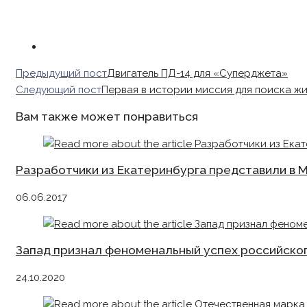
Read
Предыдущий пост
Двигатель ПД-14 для «Суперджета»
more
Следующий пост
Первая в истории миссия для поиска ж
articles
Вам также может понравиться
Разработчики из Екатеринбурга представили в
06.06.2017
Запад признал феноменальный успех российско
24.10.2020