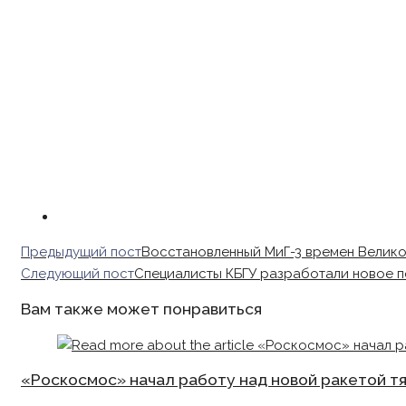
Read
Предыдущий пост
Восстановленный МиГ-3 времен Велико
more
Следующий пост
Специалисты КБГУ разработали новое 
articles
Вам также может понравиться
«Роскосмос» начал работу над новой ракетой т