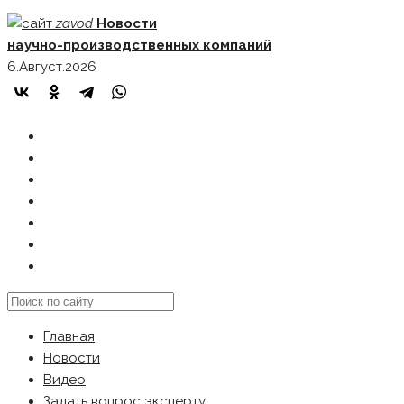
Skip
zavod
Новости
to
научно-производственных компаний
content
6.Август.2026
ГЛАВНАЯ
НОВОСТИ
ВИДЕО
ЗАДАТЬ ВОПРОС ЭКСПЕРТУ
РЕКЛАМОДАТЕЛЯМ
КАРТА САЙТА
Search
this
Главная
website
Новости
Видео
Задать вопрос эксперту