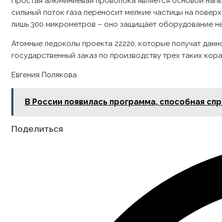
Простая алюминиевая проволока является основой напыл
сильный поток газа переносит мелкие частицы на повер
лишь 300 микрометров – оно защищает оборудование не 
Атомные ледоколы проекта 22220, которые получат данн
государственный заказ по производству трех таких кора
Евгения Полякова
В России появилась программа, способная сп
Share
Поделиться
this
content
Opens
in
a
new
window