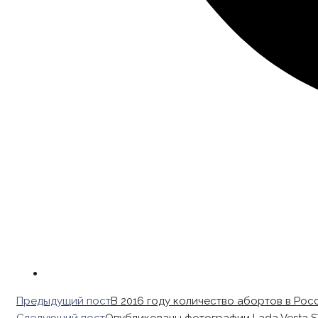
Read
Предыдущий пост
В 2016 году количество абортов в Росс
more