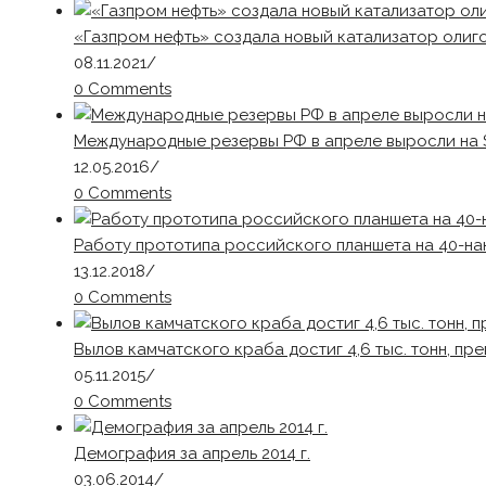
«Газпром нефть» создала новый катализатор оли
08.11.2021
/
0 Comments
Международные резервы РФ в апреле выросли на 
12.05.2016
/
0 Comments
Работу прототипа российского планшета на 40-н
13.12.2018
/
0 Comments
Вылов камчатского краба достиг 4,6 тыс. тонн, пре
05.11.2015
/
0 Comments
Демография за апрель 2014 г.
03.06.2014
/