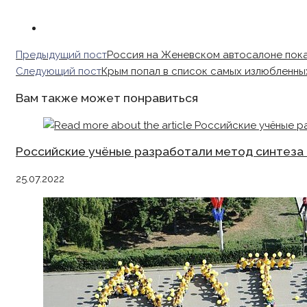
Read
Предыдущий пост
Россия на Женевском автосалоне пока
more
Следующий пост
Крым попал в список самых излюбленны
articles
Вам также может понравиться
Российские учёные разработали метод синтеза 
25.07.2022