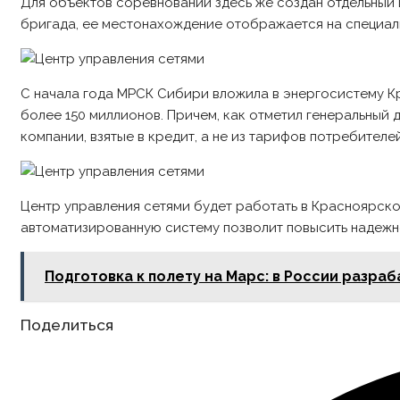
Для объектов соревнований здесь же создан отдельный
бригада, ее местонахождение отображается на специал
С начала года МРСК Сибири вложила в энергосистему К
более 150 миллионов. Причем, как отметил генеральный
компании, взятые в кредит, а не из тарифов потребителей
Центр управления сетями будет работать в Красноярско
автоматизированную систему позволит повысить надежн
Подготовка к полету на Марс: в России разра
Share
Поделиться
this
content
Opens
in