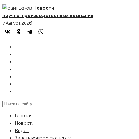
Skip
zavod
Новости
to
научно-производственных компаний
content
7.Август.2026
ГЛАВНАЯ
НОВОСТИ
ВИДЕО
ЗАДАТЬ ВОПРОС ЭКСПЕРТУ
РЕКЛАМОДАТЕЛЯМ
КАРТА САЙТА
Search
this
Главная
website
Новости
Видео
Задать вопрос эксперту