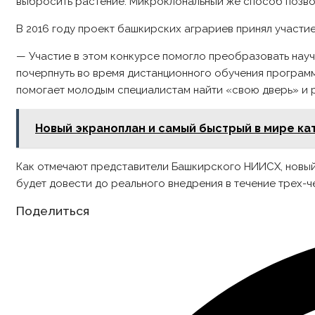
выбросить растение. Микроклональный же способ позволи
В 2016 году проект башкирских аграриев принял участие
— Участие в этом конкурсе помогло преобразовать нау
почерпнуть во время дистанционного обучения программ
помогает молодым специалистам найти «свою дверь» и р
Новый экраноплан и самый быстрый в мире ка
Как отмечают представители Башкирского НИИСХ, новы
будет довести до реального внедрения в течение трех-ч
Share
Поделиться
this
content
Opens
in
a
new
window