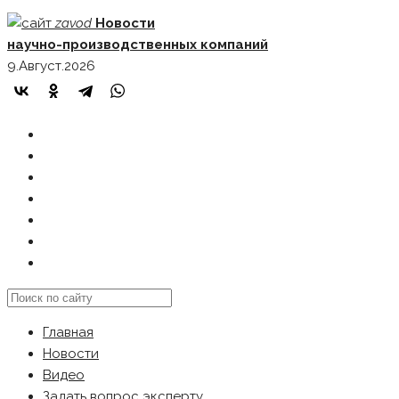
Skip
zavod
Новости
to
научно-производственных компаний
content
9.Август.2026
ГЛАВНАЯ
НОВОСТИ
ВИДЕО
ЗАДАТЬ ВОПРОС ЭКСПЕРТУ
РЕКЛАМОДАТЕЛЯМ
КАРТА САЙТА
Search
this
Главная
website
Новости
Видео
Задать вопрос эксперту