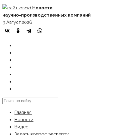
Skip
zavod
Новости
to
научно-производственных компаний
content
9.Август.2026
ГЛАВНАЯ
НОВОСТИ
ВИДЕО
ЗАДАТЬ ВОПРОС ЭКСПЕРТУ
РЕКЛАМОДАТЕЛЯМ
КАРТА САЙТА
Search
this
Главная
website
Новости
Видео
Задать вопрос эксперту