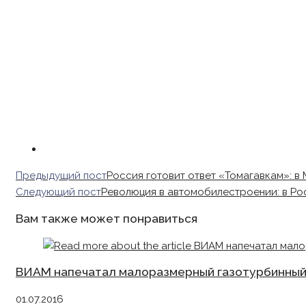
Read
Предыдущий пост
Россия готовит ответ «Томагавкам»: 
more
Следующий пост
Революция в автомобилестроении: в Ро
articles
Вам также может понравиться
ВИАМ напечатал малоразмерный газотурбинный
01.07.2016