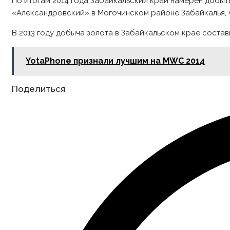
По итогам 2014 года Забайкальский край намерен добыт
«Александровский» в Могочинском районе Забайкалья, ч
В 2013 году добыча золота в Забайкальском крае состави
YotaPhone признали лучшим на MWC 2014
Share
Поделиться
this
content
Opens
in
a
new
window