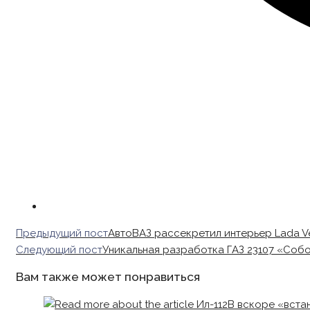
Read
Предыдущий пост
АвтоВАЗ рассекретил интерьер Lada V
more
Следующий пост
Уникальная разработка ГАЗ 23107 «Соб
articles
Вам также может понравиться