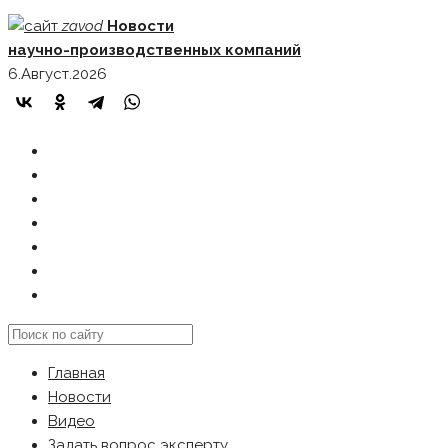
Skip
zavod
Новости
to
научно-производственных компаний
content
6.Август.2026
ГЛАВНАЯ
НОВОСТИ
ВИДЕО
ЗАДАТЬ ВОПРОС ЭКСПЕРТУ
РЕКЛАМОДАТЕЛЯМ
КАРТА САЙТА
Search
this
Главная
website
Новости
Видео
Задать вопрос эксперту