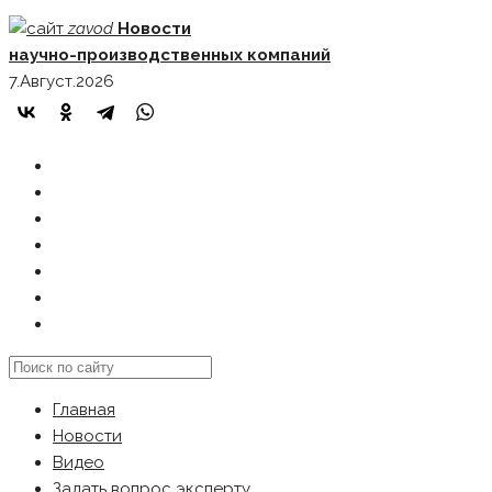
Skip
zavod
Новости
to
научно-производственных компаний
content
7.Август.2026
ГЛАВНАЯ
НОВОСТИ
ВИДЕО
ЗАДАТЬ ВОПРОС ЭКСПЕРТУ
РЕКЛАМОДАТЕЛЯМ
КАРТА САЙТА
Search
this
Главная
website
Новости
Видео
Задать вопрос эксперту