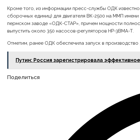
Кроме того, из информации пресс-службы ОДК известно,
сборочных единиц) для двигателя ВК-2500 на ММП имени
пермском заводе «ОДК-СТАР», причем мощности полност
выпустить около 350 насосов-регуляторов НР-3ВМА-Т.
Отметим, ранее ОДК обеспечила запуск в производство 
Путин: Россия зарегистрировала эффективное
Share
Поделиться
this
content
Opens
in
a
new
window