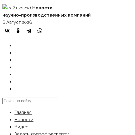
Skip
zavod
Новости
to
научно-производственных компаний
content
6.Август.2026
ГЛАВНАЯ
НОВОСТИ
ВИДЕО
ЗАДАТЬ ВОПРОС ЭКСПЕРТУ
РЕКЛАМОДАТЕЛЯМ
КАРТА САЙТА
Search
this
Главная
website
Новости
Видео
Задать вопрос эксперту