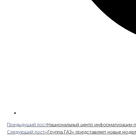
Read
Предыдущий пост
Национальный центр информатизации 
more
Следующий пост
«Группа ГАЗ» представляет новые моде