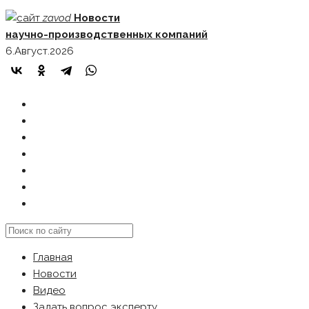
Skip
zavod
Новости
to
научно-производственных компаний
content
6.Август.2026
ГЛАВНАЯ
НОВОСТИ
ВИДЕО
ЗАДАТЬ ВОПРОС ЭКСПЕРТУ
РЕКЛАМОДАТЕЛЯМ
КАРТА САЙТА
Search
this
Главная
website
Новости
Видео
Задать вопрос эксперту