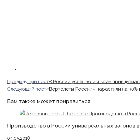
Read
Предыдущий пост
В России успешно испытан принципиал
more
Следующий пост
«Вертолеты России» нарастили на 30%
articles
Вам также может понравиться
Производство в России универсальных вагонов в 
04.05.2018