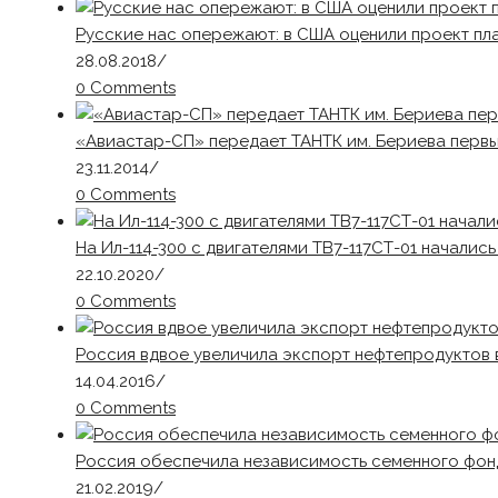
Русские нас опережают: в США оценили проект п
28.08.2018
/
0 Comments
«Авиастар-СП» передает ТАНТК им. Бериева перв
23.11.2014
/
0 Comments
На Ил-114-300 с двигателями ТВ7-117СТ-01 начали
22.10.2020
/
0 Comments
Россия вдвое увеличила экспорт нефтепродуктов
14.04.2016
/
0 Comments
Россия обеспечила независимость семенного фон
21.02.2019
/