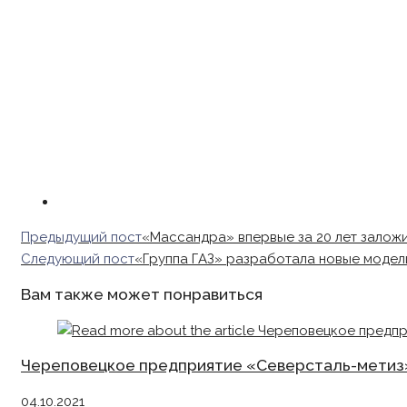
Read
Предыдущий пост
«Массандра» впервые за 20 лет заложи
more
Следующий пост
«Группа ГАЗ» разработала новые модел
articles
Вам также может понравиться
Череповецкое предприятие «Северсталь-метиз»
04.10.2021