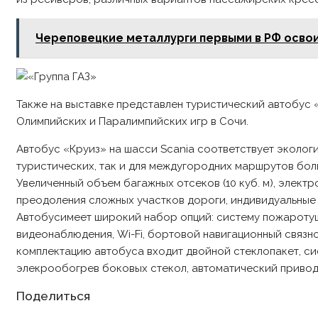
Череповецкие металлурги первыми в РФ осво
Также на выставке представлен туристический автобус
Олимпийских и Паралимпийских игр в Сочи.
Автобус «Круиз» на шасси Scania соответствует эколог
туристических, так и для междугородних маршрутов бол
Увеличенный объем багажных отсеков (10 куб. м), элект
преодоления сложных участков дороги, индивидуальные
Автобусимеет широкий набор опций: систему пожаротуше
видеонаблюдения, Wi-Fi, бортовой навигационный связн
комплектацию автобуса входит двойной стеклопакет, си
элекрообогрев боковых стекол, автоматический привод 
Share
Поделиться
this