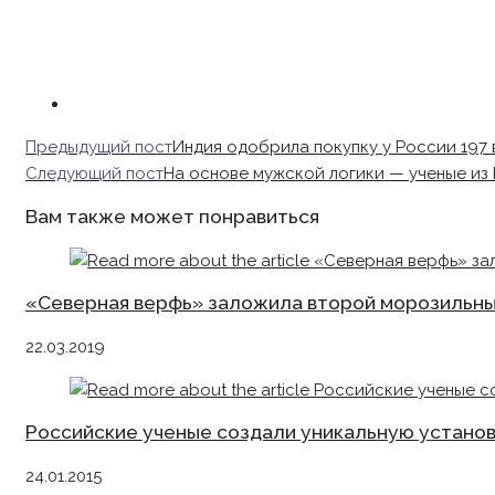
Read
Предыдущий пост
Индия одобрила покупку у России 197
more
Следующий пост
На основе мужской логики — ученые из
articles
Вам также может понравиться
«Северная верфь» заложила второй морозильны
22.03.2019
Российские ученые создали уникальную установ
24.01.2015