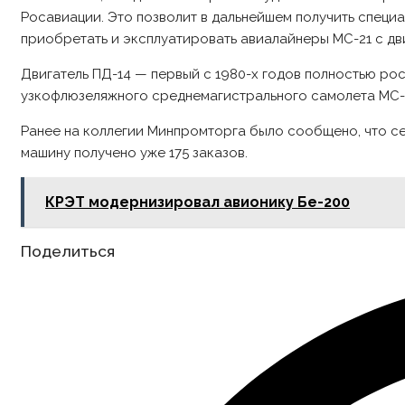
Росавиации. Это позволит в дальнейшем получить спец
приобретать и эксплуатировать авиалайнеры МС-21 с дв
Двигатель ПД-14 — первый с 1980-х годов полностью ро
узкофлюзеляжного среднемагистрального самолета МС-2
Ранее на коллегии Минпромторга было сообщено, что се
машину получено уже 175 заказов.
КРЭТ модернизировал авионику Бе-200
Share
Поделиться
this
content
Opens
in
a
new
window