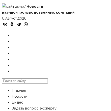
Skip
zavod
Новости
to
научно-производственных компаний
content
6.Август.2026
ГЛАВНАЯ
НОВОСТИ
ВИДЕО
ЗАДАТЬ ВОПРОС ЭКСПЕРТУ
РЕКЛАМОДАТЕЛЯМ
КАРТА САЙТА
Search
this
Главная
website
Новости
Видео
Задать вопрос эксперту