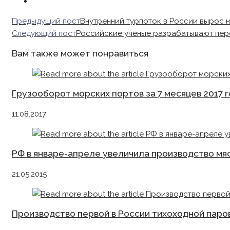
Read
Предыдущий пост
Внутренний турпоток в России вырос н
more
Следующий пост
Российские ученые разрабатывают пер
articles
Вам также может понравиться
Грузооборот морских портов за 7 месяцев 2017 г
11.08.2017
РФ в январе-апреле увеличила производство мяс
21.05.2015
Производство первой в России тихоходной пар