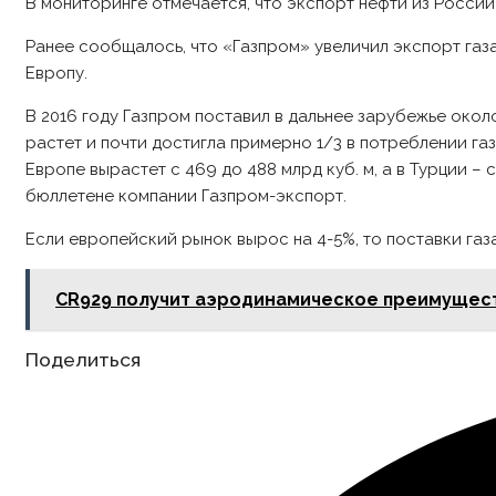
В мониторинге отмечается, что экспорт нефти из России 
Ранее сообщалось, что «Газпром» увеличил экспорт газа
Европу.
В 2016 году Газпром поставил в дальнее зарубежье около 
растет и почти достигла примерно 1/3 в потреблении газа
Европе вырастет с 469 до 488 млрд куб. м, а в Турции – 
бюллетене компании Газпром-экспорт.
Если европейский рынок вырос на 4-5%, то поставки газа
CR929 получит аэродинамическое преимуществ
Share
Поделиться
this
content
Opens
in
a
new