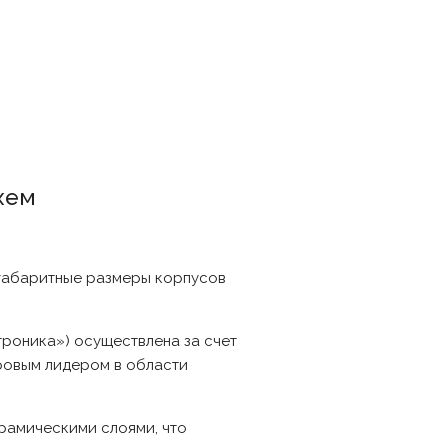
хем
 габаритные размеры корпусов
роника») осуществлена за счет
ровым лидером в области
ерамическими слоями, что