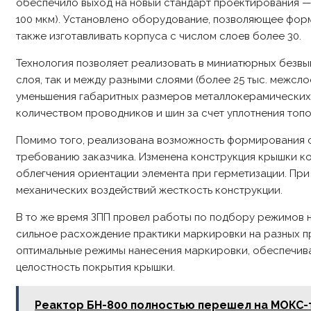
обеспечило выход на новый стандарт проектирования — 
100 мкм). Установлено оборудование, позволяющее форм
также изготавливать корпуса с числом слоев более 30.
Технология позволяет реализовать в миниатюрных безв
слоя, так и между разными слоями (более 25 тыс. межсл
уменьшения габаритных размеров металлокерамических 
количеством проводников и шин за счет уплотнения топ
Помимо того, реализована возможность формирования о
требованию заказчика. Изменена конструкция крышки ко
облегчения ориентации элемента при герметизации. Пр
механических воздействий жесткость конструкции.
В то же время ЗПП провел работы по подбору режимов 
сильное расхождение практики маркировки на разных п
оптимальные режимы нанесения маркировки, обеспечива
целостность покрытия крышки.
Реактор БН-800 полностью перешел на МОКС-