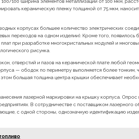
100/100 (ширина элементов металлизации от 100 мкм, расс
ировать керамическую пленку толщиной от 75 мкм, наносит
ыводных корпусах большее количество электрических соеди
оевых переходов на одном изделии). Кроме того, появилось
плат при разработке многокристальных модулей и многов
ологического рисунка.
кон, отверстий и пазов на керамической плате любой гео
рпуса — ободок по периметру выполняется более тонким, че
и этом большая толщина центра крышки обеспечивает необх
нанесения лазерной маркировки на крышку корпуса. Опрос
редприятиях. В сотрудничестве с поставщиком лазерного 
ющие, с одной стороны, однозначную идентификацию издел
топливо