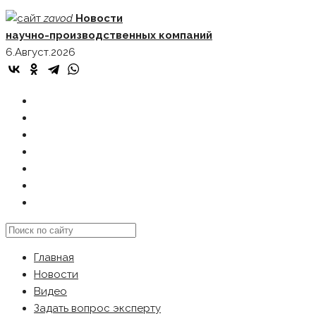
Skip
zavod
Новости
to
научно-производственных компаний
content
6.Август.2026
ГЛАВНАЯ
НОВОСТИ
ВИДЕО
ЗАДАТЬ ВОПРОС ЭКСПЕРТУ
РЕКЛАМОДАТЕЛЯМ
КАРТА САЙТА
Search
this
Главная
website
Новости
Видео
Задать вопрос эксперту