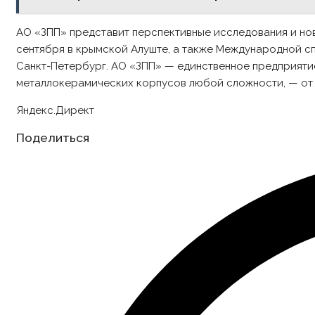
АО «ЗПП» представит перспективные исследования и но
сентября в крымской Алуште, а также Международной с
Санкт-Петербург. АО «ЗПП» — единственное предприяти
металлокерамических корпусов любой сложности, — от 
Яндекс.Директ
Share
Поделиться
this
content
Opens
in
a
new
window