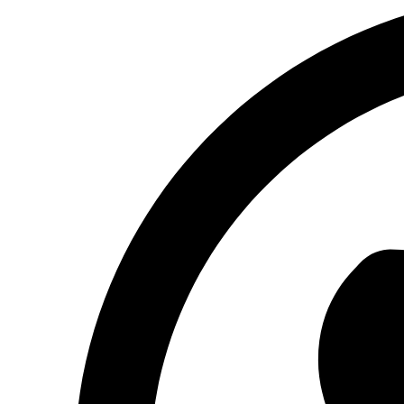
content
Opens
in
a
new
window