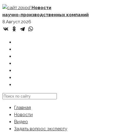
Skip
zavod
Новости
to
научно-производственных компаний
content
8.Август.2026
ГЛАВНАЯ
НОВОСТИ
ВИДЕО
ЗАДАТЬ ВОПРОС ЭКСПЕРТУ
РЕКЛАМОДАТЕЛЯМ
КАРТА САЙТА
Search
this
Главная
website
Новости
Видео
Задать вопрос эксперту