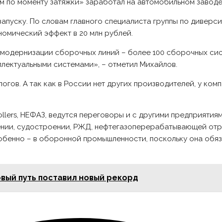
 по моменту затяжки» заработал на автомобильном заводе 
к запуску. По словам главного специалиста группы по дивер
омический эффект в 20 млн рублей.
 модернизации сборочных линий – более 100 сборочных сист
лектуальными системами», – отметил Михайлов.
огов. А так как в России нет других производителей, у ком
llers, НЕФАЗ, ведутся переговоры и с другими предприятия
ении, судостроении, РЖД, нефтегазоперерабатывающей отр
обенно – в оборонной промышленности, поскольку она обяз
вый путь поставил новый рекорд