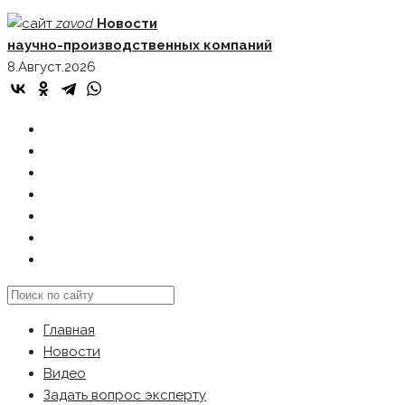
Skip
zavod
Новости
to
научно-производственных компаний
content
8.Август.2026
ГЛАВНАЯ
НОВОСТИ
ВИДЕО
ЗАДАТЬ ВОПРОС ЭКСПЕРТУ
РЕКЛАМОДАТЕЛЯМ
КАРТА САЙТА
Search
this
Главная
website
Новости
Видео
Задать вопрос эксперту