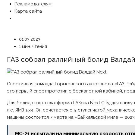
Рекламодателям
Карта сайта
01.03.2023
1 мин. чтения
ГАЗ собрал раллийный болид Валдай
Спортивная команда Горьковского автозавода «ГАЗ Рей
это первый спортпрототип с бескапотной кабиной, пред
Для болида взята платформа ГАЗона Next City, для наи
л.с. ЯМЗ-534. Он сочетается с 5-ступенчатой механиче
машины состоится 7 марта на «Байкальской миле — 2023
МС-21 испытали на минимальную скорость отр