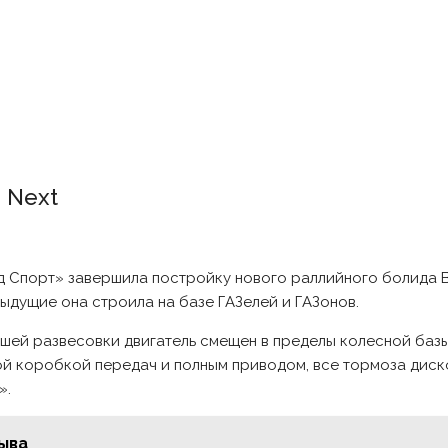
 Next
д Спорт» завершила постройку нового раллийного болида В
ыдущие она строила на базе ГАЗелей и ГАЗонов.
лучшей развесовки двигатель смещен в пределы колесной ба
ской коробкой передач и полным приводом, все тормоза дис
».
ыва