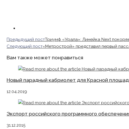
Read
Предыдущий пост
Триумф «Урала»: Линейка Next покоря
more
Следующий пост
«Метрострой» представил первый пасс
articles
Вам также может понравиться
Новый парадный кабриолет для Красной площад
12.04.2019
Экспорт российского программного обеспечени
31.12.2015