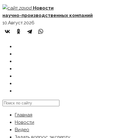
Skip
zavod
Новости
to
научно-производственных компаний
content
10.Август.2026
ГЛАВНАЯ
НОВОСТИ
ВИДЕО
ЗАДАТЬ ВОПРОС ЭКСПЕРТУ
РЕКЛАМОДАТЕЛЯМ
КАРТА САЙТА
Search
this
Главная
website
Новости
Видео
Задать вопрос эксперту