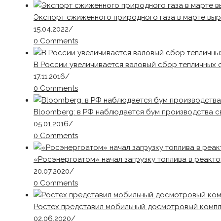
Экспорт сжиженного природного газа в марте вы
15.04.2022
/
0 Comments
В России увеличивается валовый сбор тепличных
17.11.2016
/
0 Comments
Bloomberg: в РФ наблюдается бум производства с
05.01.2016
/
0 Comments
«Росэнергоатом» начал загрузку топлива в реакт
20.07.2020
/
0 Comments
Ростех представил мобильный досмотровый компл
02.06.2020
/