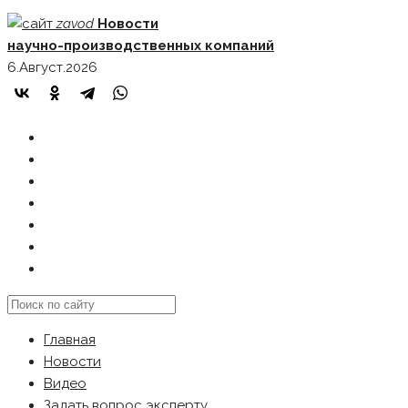
Skip
zavod
Новости
to
научно-производственных компаний
content
6.Август.2026
ГЛАВНАЯ
НОВОСТИ
ВИДЕО
ЗАДАТЬ ВОПРОС ЭКСПЕРТУ
РЕКЛАМОДАТЕЛЯМ
КАРТА САЙТА
Search
this
Главная
website
Новости
Видео
Задать вопрос эксперту