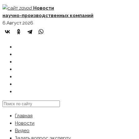
Skip
zavod
Новости
to
научно-производственных компаний
content
6.Август.2026
ГЛАВНАЯ
НОВОСТИ
ВИДЕО
ЗАДАТЬ ВОПРОС ЭКСПЕРТУ
РЕКЛАМОДАТЕЛЯМ
КАРТА САЙТА
Search
this
Главная
website
Новости
Видео
Задать вопрос эксперту