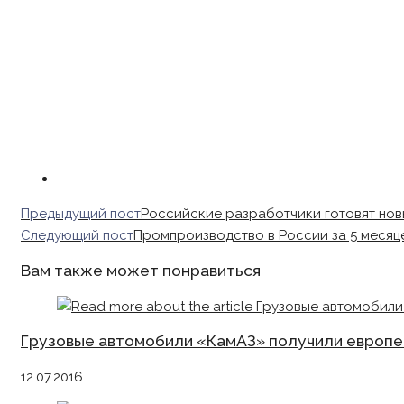
Read
Предыдущий пост
Российские разработчики готовят новы
more
Следующий пост
Промпроизводство в России за 5 месяц
articles
Вам также может понравиться
Грузовые автомобили «КамАЗ» получили европ
12.07.2016