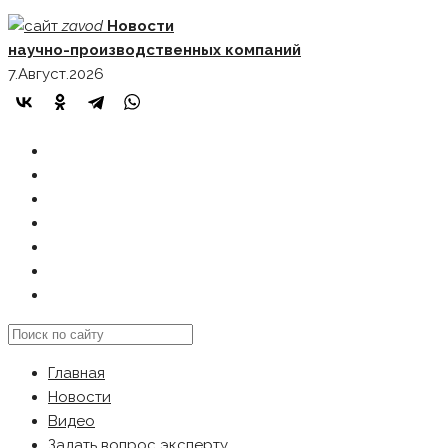
Skip
zavod
Новости
to
научно-производственных компаний
content
7.Август.2026
ГЛАВНАЯ
НОВОСТИ
ВИДЕО
ЗАДАТЬ ВОПРОС ЭКСПЕРТУ
РЕКЛАМОДАТЕЛЯМ
КАРТА САЙТА
Search
this
Главная
website
Новости
Видео
Задать вопрос эксперту