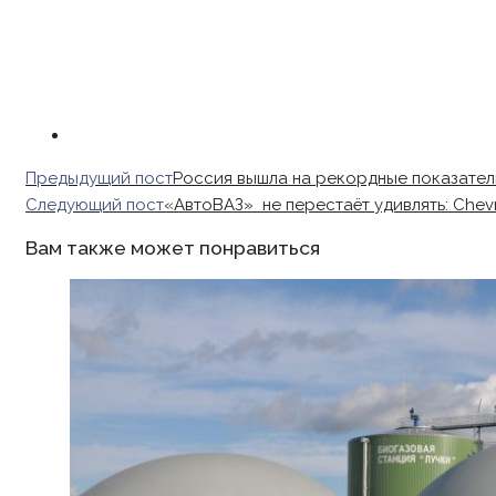
Read
Предыдущий пост
Россия вышла на рекордные показател
more
Следующий пост
«АвтоВАЗ» не перестаёт удивлять: Chevr
articles
Вам также может понравиться