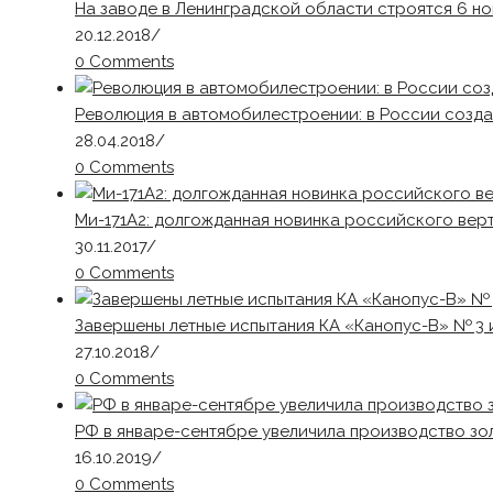
На заводе в Ленинградской области строятся 6 н
20.12.2018
/
0 Comments
Революция в автомобилестроении: в России созд
28.04.2018
/
0 Comments
Ми-171А2: долгожданная новинка российского ве
30.11.2017
/
0 Comments
Завершены летные испытания КА «Канопус-В» № 3 
27.10.2018
/
0 Comments
РФ в январе-сентябре увеличила производство зол
16.10.2019
/
0 Comments