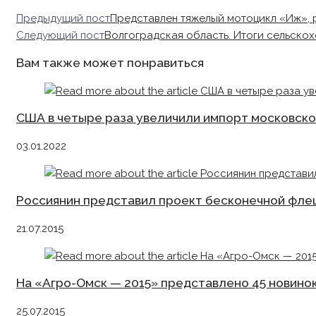
Read
Предыдущий пост
Представлен тяжелый мотоцикл «Иж», 
more
Следующий пост
Волгоградская область. Итоги сельскох
articles
Вам также может понравиться
США в четыре раза увеличили импорт московск
03.01.2022
Россиянин представил проект бесконечной фле
21.07.2015
На «Агро-Омск — 2015» представлено 45 новино
25.07.2015