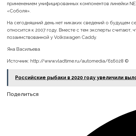
применением унифицированных компонентов линейки NEXT
«Соболя».
На сегодняшний день нет никаких сведений о будущем с
относится к 2007 году. Вместе с тем эксперты считают, 
позаимствованной у Volkswagen Caddy.
Яна Васильева
Источник: http://www.vladtime.ru/automedia/616028 ©
Российские рыбаки в 2020 году увеличили выл
Share
Поделиться
this
content
Opens
in
a
new
window