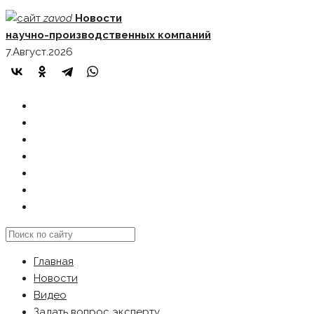
Skip
zavod
Новости
to
научно-производственных компаний
content
7.Август.2026
ГЛАВНАЯ
НОВОСТИ
ВИДЕО
ЗАДАТЬ ВОПРОС ЭКСПЕРТУ
РЕКЛАМОДАТЕЛЯМ
КАРТА САЙТА
Search
this
Главная
website
Новости
Видео
Задать вопрос эксперту