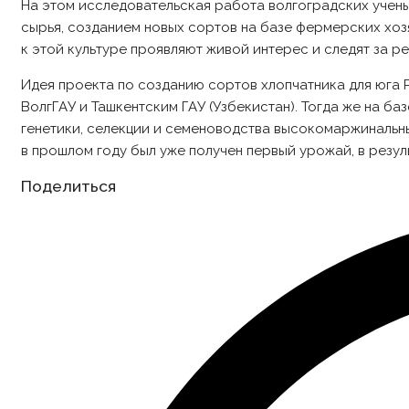
На этом исследовательская работа волгоградских учены
сырья, созданием новых сортов на базе фермерских хоз
к этой культуре проявляют живой интерес и следят за ре
Идея проекта по созданию сортов хлопчатника для юга 
ВолгГАУ и Ташкентским ГАУ (Узбекистан). Тогда же на б
генетики, селекции и семеноводства высокомаржинальны
в прошлом году был уже получен первый урожай, в резу
Share
Поделиться
this
content
Opens
in
a
new
window