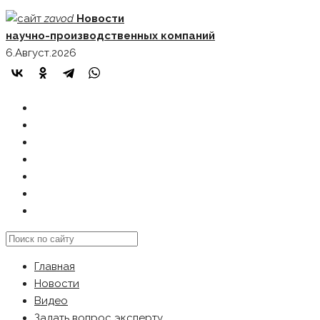
Skip
zavod
Новости
to
научно-производственных компаний
content
6.Август.2026
ГЛАВНАЯ
НОВОСТИ
ВИДЕО
ЗАДАТЬ ВОПРОС ЭКСПЕРТУ
РЕКЛАМОДАТЕЛЯМ
КАРТА САЙТА
Search
this
Главная
website
Новости
Видео
Задать вопрос эксперту