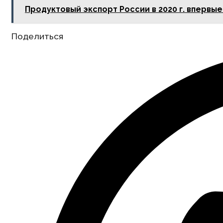
Продуктовый экспорт России в 2020 г. впервы
Share
Поделиться
this
content
Opens
in
a
new
window