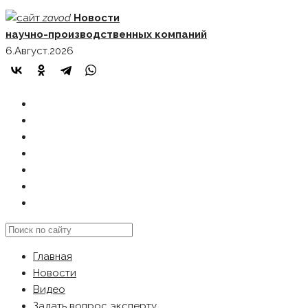
Skip
zavod
Новости
to
научно-производственных компаний
content
6.Август.2026
ГЛАВНАЯ
НОВОСТИ
ВИДЕО
ЗАДАТЬ ВОПРОС ЭКСПЕРТУ
РЕКЛАМОДАТЕЛЯМ
КАРТА САЙТА
Search
this
Главная
website
Новости
Видео
Задать вопрос эксперту