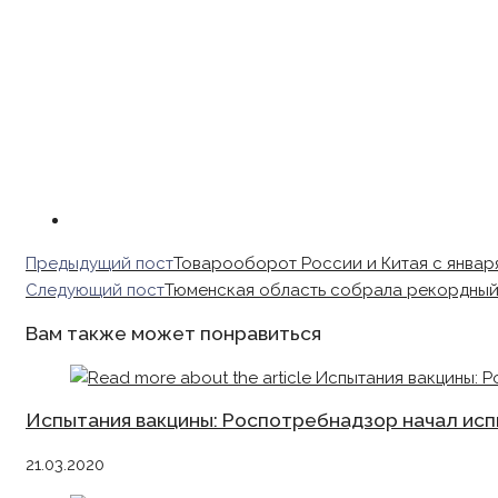
Read
Предыдущий пост
Товарооборот России и Китая с января
more
Следующий пост
Тюменская область собрала рекордный
articles
Вам также может понравиться
Испытания вакцины: Роспотребнадзор начал исп
21.03.2020