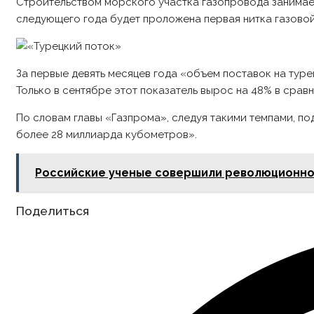
Строительством морского участка газопровода занимается
следующего года будет проложена первая нитка газовой м
За первые девять месяцев года «объем поставок на турец
Только в сентябре этот показатель вырос на 48% в сравне
По словам главы «Газпрома», следуя такими темпами, по
более 28 миллиарда кубометров».
Российские ученые совершили революционно
Share
Поделиться
this
content
Opens
in
a
new
window