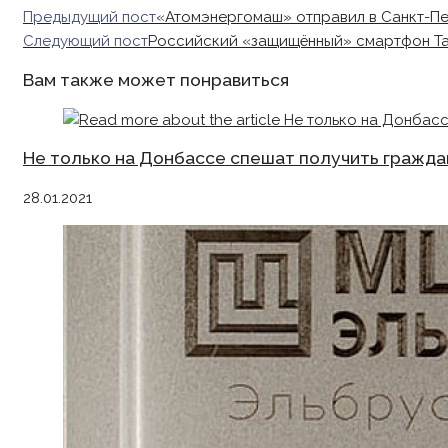
Read
Предыдущий пост
«Атомэнергомаш» отправил в Санкт-П
more
Следующий пост
Российский «защищённый» смартфон Ta
articles
Вам также может понравиться
Не только на Донбассе спешат получить гражда
28.01.2021