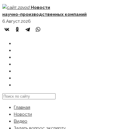
Skip
zavod
Новости
to
научно-производственных компаний
content
6.Август.2026
ГЛАВНАЯ
НОВОСТИ
ВИДЕО
ЗАДАТЬ ВОПРОС ЭКСПЕРТУ
РЕКЛАМОДАТЕЛЯМ
КАРТА САЙТА
Search
this
Главная
website
Новости
Видео
Задать вопрос эксперту