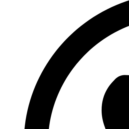
in
a
new
window