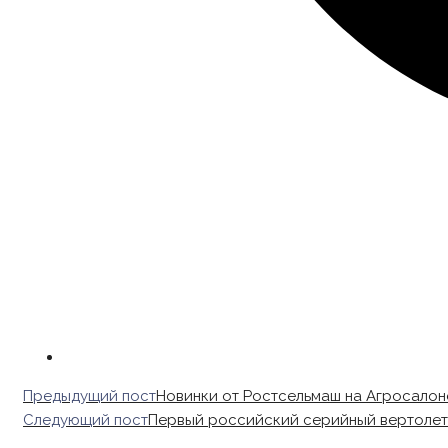
Read
Предыдущий пост
Новинки от Ростсельмаш на Агросалон
more
Следующий пост
Первый российский серийный вертолет 
articles