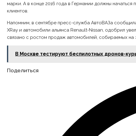
марки. А в конце 2016 года в Германии должны начаться
клиентов.
Напомним, в сентябре пресс-служба АвтоВАЗа сообщила,
XRay и автомобили альянса Renault-Nissan, одобрил ув
связано с ростом продаж автомобилей, собираемых на 
В Москве тестируют беспилотных дронов-кур
Share
Поделиться
this
content
Opens
in
a
new
window