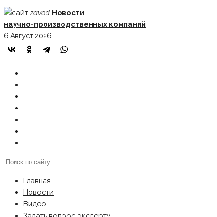
Skip
zavod
Новости
to
научно-производственных компаний
content
6.Август.2026
ГЛАВНАЯ
НОВОСТИ
ВИДЕО
ЗАДАТЬ ВОПРОС ЭКСПЕРТУ
РЕКЛАМОДАТЕЛЯМ
КАРТА САЙТА
Search
this
Главная
website
Новости
Видео
Задать вопрос эксперту