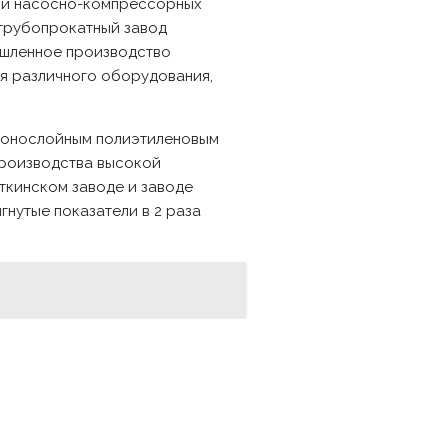
х и насосно-компрессорных
 трубопрокатный завод
ышленное производство
ия различного оборудования,
 монослойным полиэтиленовым
производства высокой
откинском заводе и заводе
гнутые показатели в 2 раза