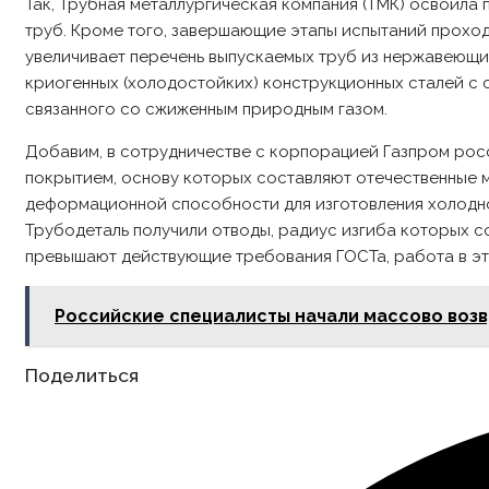
Так, Трубная металлургическая компания (ТМК) освоил
труб. Кроме того, завершающие этапы испытаний проход
увеличивает перечень выпускаемых труб из нержавеющи
криогенных (холодостойких) конструкционных сталей с 
связанного со сжиженным природным газом.
Добавим, в сотрудничестве с корпорацией Газпром ро
покрытием, основу которых составляют отечественные 
деформационной способности для изготовления холодного
Трубодеталь получили отводы, радиус изгиба которых сос
превышают действующие требования ГОСТа, работа в э
Российские специалисты начали массово возв
Share
Поделиться
this
content
Opens
in
a