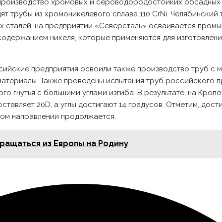
а производство хромовых и сероводородостойких обсадны
ят трубы из хромоникелевого сплава 110 CrNi. Челябинский
х сталей, на предприятии «Северсталь» осваивается пром
содержанием никеля, которые применяются для изготовлен
ссийские предприятия освоили также производство труб с
материалы. Также проведены испытания труб российского 
 гнутья с большими углами изгиба. В результате, на Кроп
тавляет 20D, а углы достигают 14 градусов. Отметим, дости
том направлении продолжается.
ращаться из Европы на Родину