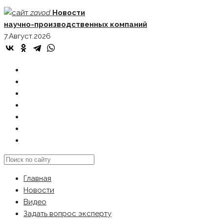
Skip
zavod
Новости
to
научно-производственных компаний
content
7.Август.2026
ГЛАВНАЯ
НОВОСТИ
ВИДЕО
ЗАДАТЬ ВОПРОС ЭКСПЕРТУ
РЕКЛАМОДАТЕЛЯМ
КАРТА САЙТА
Search
this
Главная
website
Новости
Видео
Задать вопрос эксперту