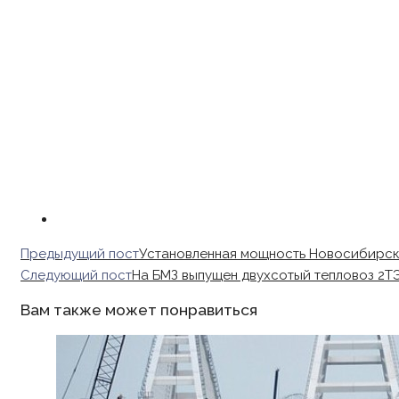
Read
Предыдущий пост
Установленная мощность Новосибирско
more
Следующий пост
На БМЗ выпущен двухсотый тепловоз 2Т
articles
Вам также может понравиться