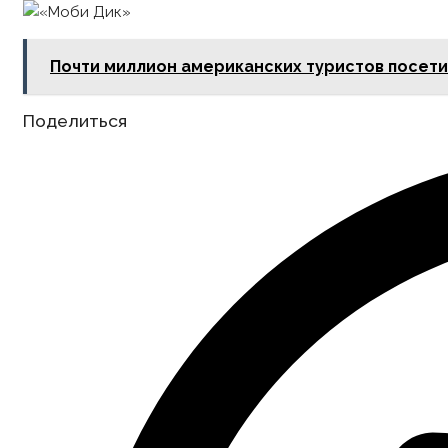
Почти миллион американских туристов посети
Share
Поделиться
this
content
Opens
in
a
new
window