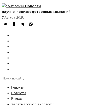
Skip
zavod
Новости
to
научно-производственных компаний
content
7.Август.2026
ГЛАВНАЯ
НОВОСТИ
ВИДЕО
ЗАДАТЬ ВОПРОС ЭКСПЕРТУ
РЕКЛАМОДАТЕЛЯМ
КАРТА САЙТА
Search
this
Главная
website
Новости
Видео
Задать вопрос эксперту