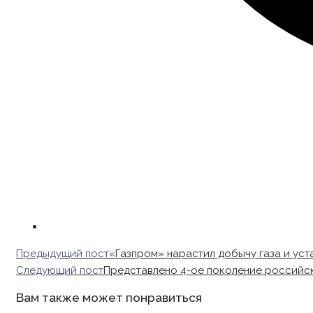
Read
Предыдущий пост
«Газпром» нарастил добычу газа и уст
more
Следующий пост
Представлено 4-ое поколение российс
articles
Вам также может понравиться