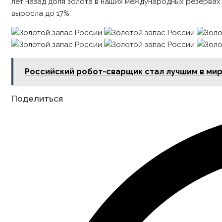
лет назад доля золота в наших международных резервах 
выросла до 17%.
Российский робот-сварщик стал лучшим в ми
Share
Поделиться
this
content
Opens
in
a
new
window