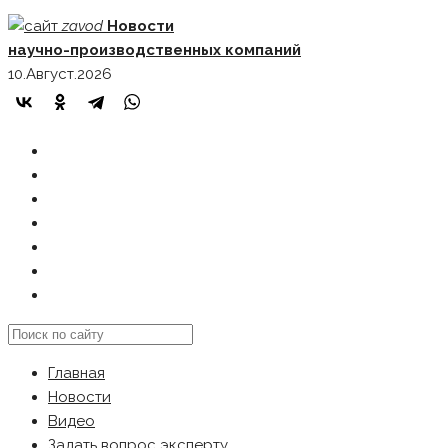
Skip
zavod
Новости
to
научно-производственных компаний
content
10.Август.2026
ГЛАВНАЯ
НОВОСТИ
ВИДЕО
ЗАДАТЬ ВОПРОС ЭКСПЕРТУ
РЕКЛАМОДАТЕЛЯМ
КАРТА САЙТА
Search
this
Главная
website
Новости
Видео
Задать вопрос эксперту