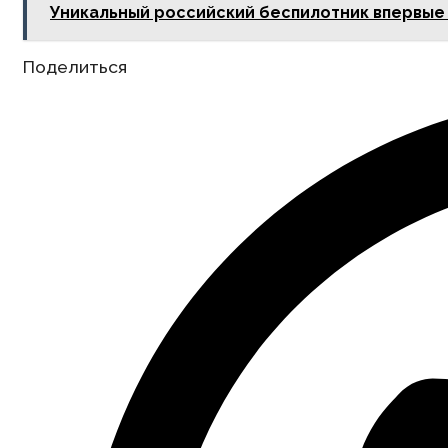
Уникальный российский беспилотник впервые 
Share
Поделиться
this
content
Opens
in
a
new
window