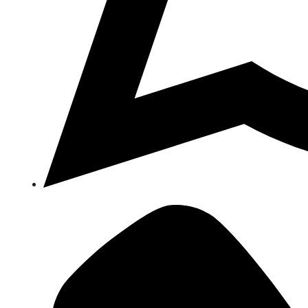
Opens
in
a
new
window