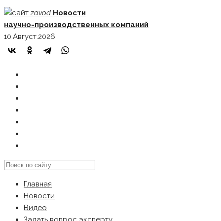
Skip
zavod
Новости
to
научно-производственных компаний
content
10.Август.2026
ГЛАВНАЯ
НОВОСТИ
ВИДЕО
ЗАДАТЬ ВОПРОС ЭКСПЕРТУ
РЕКЛАМОДАТЕЛЯМ
КАРТА САЙТА
Search
this
Главная
website
Новости
Видео
Задать вопрос эксперту