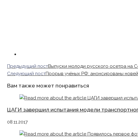
Read
Предыдущий пост
Выпуски молоди русского осетра на С
more
Следующий пост
Прорыв учёных РФ: анонсированы нове
articles
Вам также может понравиться
ЦАГИ завершил испытания модели транспортног
08.11.2017