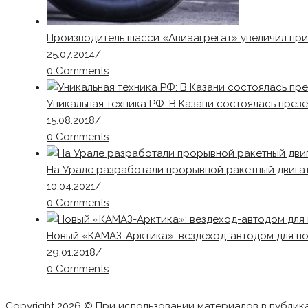
Производитель шасси «Авиаагрегат» увеличил приб
25.07.2014
/
0 Comments
Уникальная техника РФ: В Казани состоялась през
15.08.2018
/
0 Comments
На Урале разработали прорывной ракетный двига
10.04.2021
/
0 Comments
Новый «КАМАЗ-Арктика»: вездеход-автодом для п
29.01.2018
/
0 Comments
Copyright 2026 © При использовании материалов в публик