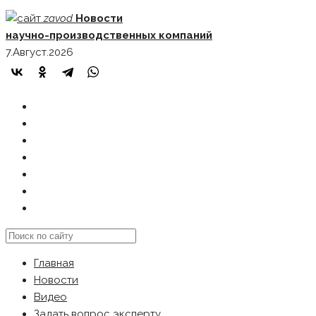
Skip
zavod
Новости
to
научно-производственных компаний
content
7.Август.2026
ГЛАВНАЯ
НОВОСТИ
ВИДЕО
ЗАДАТЬ ВОПРОС ЭКСПЕРТУ
РЕКЛАМОДАТЕЛЯМ
КАРТА САЙТА
Search
this
Главная
website
Новости
Видео
Задать вопрос эксперту