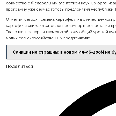
совместно с Федеральным агентством научных организ
программу уже сейчас готовы предприятия Республики Т
Отметим, сегодня семена картофеля на отечественном р
картофеля снижаются, основные импортные поставки пр
Ткаченко, в завершившемся 2016 году общий урожай куль
малых сельскохозяйственных предприятиях.
Санкции не страшны: в новом Ил-96-400М не 
Share
Поделиться
this
content
Opens
in
a
new
window