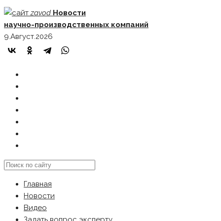
Skip
zavod
Новости
to
научно-производственных компаний
content
9.Август.2026
ГЛАВНАЯ
НОВОСТИ
ВИДЕО
ЗАДАТЬ ВОПРОС ЭКСПЕРТУ
РЕКЛАМОДАТЕЛЯМ
КАРТА САЙТА
Search
this
Главная
website
Новости
Видео
Задать вопрос эксперту