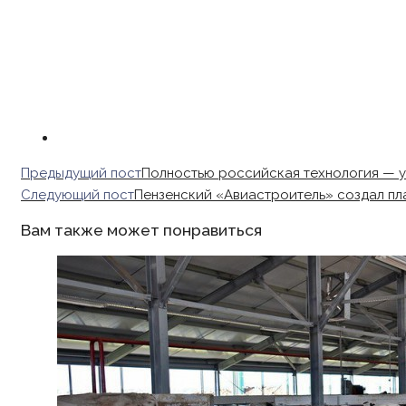
Read
Предыдущий пост
Полностью российская технология — у
more
Следующий пост
Пензенский «Авиастроитель» создал пл
articles
Вам также может понравиться