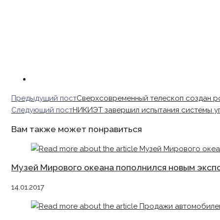
Read
Предыдущий пост
Сверхсовременный телескоп создан р
more
Следующий пост
НИКИЭТ завершил испытания системы у
articles
Вам также может понравиться
Музей Мирового океана пополнился новым экспо
14.01.2017