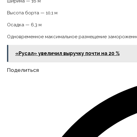
Ширина — 16 м
Высота борта — 10,1 м
Осадка — 6,3 м
Одновременное максимальное размещение замороженной
«Русал» увеличил выручку почти на 20 %
Share
Поделиться
this
content
Opens
in
a
new
window