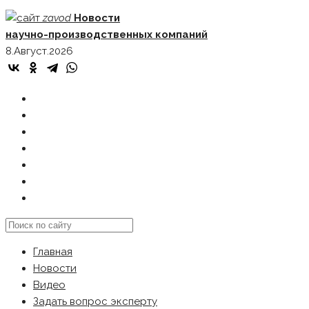
Skip
zavod
Новости
to
научно-производственных компаний
content
8.Август.2026
ГЛАВНАЯ
НОВОСТИ
ВИДЕО
ЗАДАТЬ ВОПРОС ЭКСПЕРТУ
РЕКЛАМОДАТЕЛЯМ
КАРТА САЙТА
Search
this
Главная
website
Новости
Видео
Задать вопрос эксперту