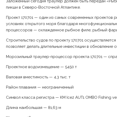
Заложенный сегодня траулер должен быть передан «Рыбпр
пикши в Северо-Восточной Атлантике.
Проект 170701 — один из самых современных проектов
условиях открытого моря благодаря многофункциональн
процессоров — охлажденное рыбное филе, рыбный фарш, 
Строительство судов по проекту 170701 осуществляетс
позволяет делать длительные инвестиции в обновление
Морозильный траулер-процессор проекта 170701 — спра
Проектное водоизмещение — 5450 т
Валовая вместимость — 4,3 тыс. т
Район плавания — неограниченный
Символ класса регистра — КМ Ice2 AUT1 OMBO Fishing ve
Длина наибольшая — 81,63 м