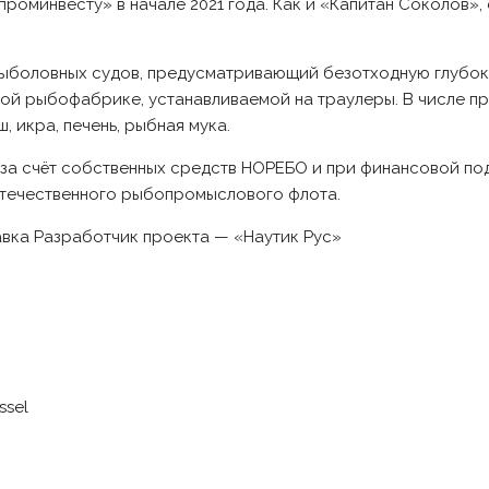
оминвесту» в начале 2021 года. Как и «Капитан Соколов», 
 рыболовных судов, предусматривающий безотходную глубо
ой рыбофабрике, устанавливаемой на траулеры. В числе п
икра, печень, рыбная мука.
я за счёт собственных средств НОРЕБО и при финансовой п
 отечественного рыбопромыслового флота.
вка Разработчик проекта — «Наутик Рус»
ssel