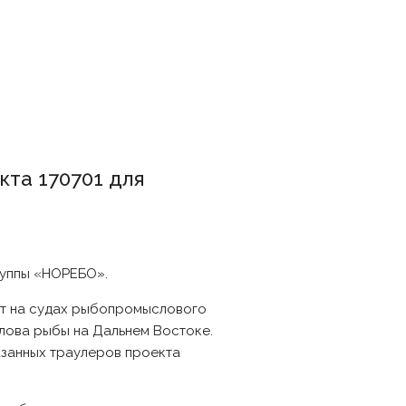
та 170701 для
руппы «НОРЕБО».
лет на судах рыбопромыслового
лова рыбы на Дальнем Востоке.
азанных траулеров проекта