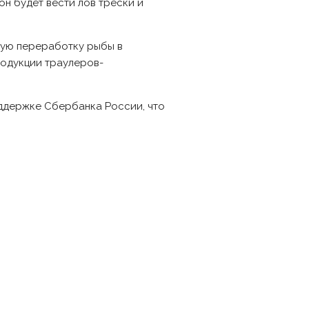
он будет вести лов трески и
кую переработку рыбы в
родукции траулеров-
оддержке Сбербанка России, что