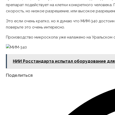
препарат подействует на клетки конкретного человека.
скорость, но низкое разрешение, или высокое разрешени
Это если очень кратко, но я думаю что МИМ-340 достоин
поверьте это очень интересно.
Производство микроскопа уже налажено на Уральском о
НИИ Росстандарта испытал оборудование для 
Share
Поделиться
this
content
Opens
in
a
new
window