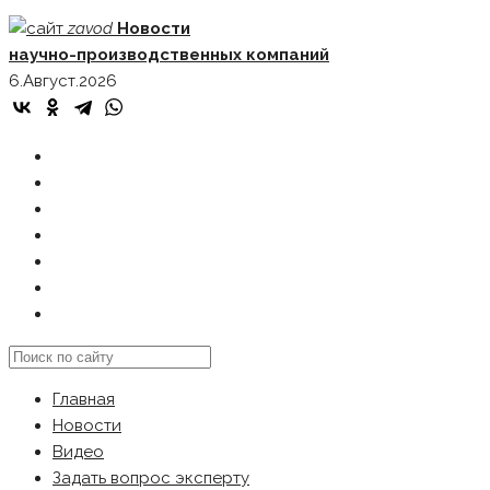
Skip
zavod
Новости
to
научно-производственных компаний
content
6.Август.2026
ГЛАВНАЯ
НОВОСТИ
ВИДЕО
ЗАДАТЬ ВОПРОС ЭКСПЕРТУ
РЕКЛАМОДАТЕЛЯМ
КАРТА САЙТА
Search
this
Главная
website
Новости
Видео
Задать вопрос эксперту