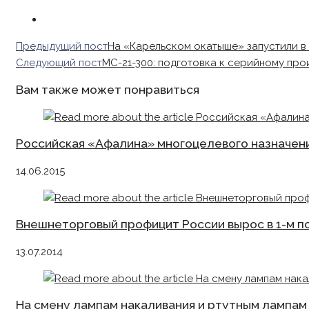
Read
Предыдущий пост
На «Карельском окатыше» запустили в
more
Следующий пост
МС-21-300: подготовка к серийному про
articles
Вам также может понравиться
Российская «Афалина» многоцелевого назначен
14.06.2015
Внешнеторговый профицит России вырос в 1-м п
13.07.2014
На смену лампам накаливания и ртутным лампа