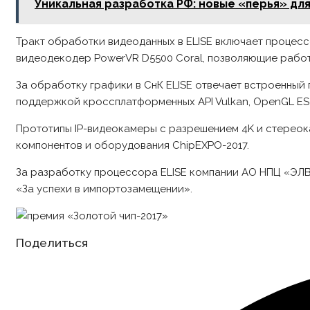
Уникальная разработка РФ: новые «перья» дл
Тракт обработки видеоданных в ELISE включает процес
видеодекодер PowerVR D5500 Coral, позволяющие работ
За обработку графики в СнК ELISE отвечает встроенный 
поддержкой кроссплатформенных API Vulkan, OpenGL ES 3.
Прототипы IP-видеокамеры с разрешением 4K и стереока
компонентов и оборудования ChipEXPO-2017.
За разработку процессора ELISE компании АО НПЦ «ЭЛВ
«За успехи в импортозамещении».
Share
Поделиться
this
content
Opens
in
a