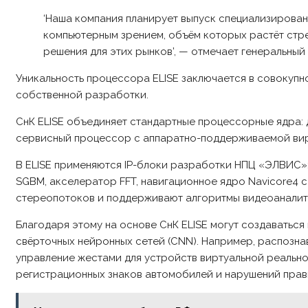
‘Наша компания планирует выпуск специализирова
компьютерным зрением, объём которых растёт стре
решения для этих рынков’, — отмечает генеральны
Уникальность процессора ELISE заключается в совокупн
собственной разработки.
СнК ELISE объединяет стандартные процессорные ядра: дву
сервисный процессор с аппаратно-поддерживаемой вирту
В ELISE применяются IP-блоки разработки НПЦ «ЭЛВИС»:
SGBM, акселератор FFT, навигационное ядро Navicore4
стереопотоков и поддерживают алгоритмы видеоаналит
Благодаря этому на основе СнК ELISE могут создаватьс
свёрточных нейронных сетей (CNN). Например, распозна
управление жестами для устройств виртуальной реально
регистрационных знаков автомобилей и нарушений прав