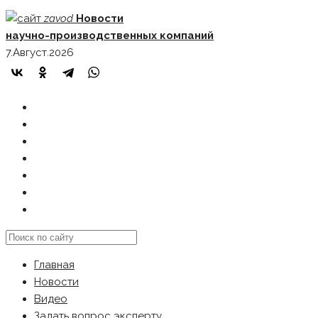
Skip
zavod
Новости
to
научно-производственных компаний
content
7.Август.2026
ГЛАВНАЯ
НОВОСТИ
ВИДЕО
ЗАДАТЬ ВОПРОС ЭКСПЕРТУ
РЕКЛАМОДАТЕЛЯМ
КАРТА САЙТА
Search
this
Главная
website
Новости
Видео
Задать вопрос эксперту